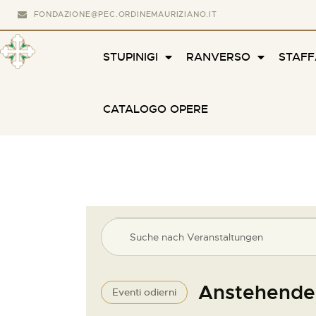
FONDAZIONE@PEC.ORDINEMAURIZIANO.IT
STUPINIGI
RANVERSO
STAF
CATALOGO OPERE
V
B
i
e
t
t
Anstehende
Eventi odierni
r
e
D