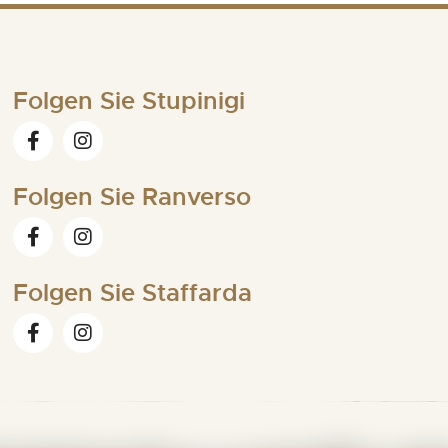
a
t
i
Folgen Sie Stupinigi
o
n
Folgen Sie Ranverso
Folgen Sie Staffarda