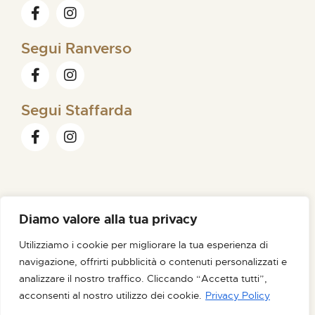
Segui Ranverso
Segui Staffarda
Diamo valore alla tua privacy
FONDAZIONE ORDINE MAURIZIANO |
SEDE LEGALE VIA
Utilizziamo i cookie per migliorare la tua esperienza di
MAGELLANO N. 1 – 10128 TORINO – C.F. /P.IVA 09007180012
navigazione, offrirti pubblicità o contenuti personalizzati e
PEC FONDAZIONE@PEC.ORDINEMAURIZIANO.IT
analizzare il nostro traffico. Cliccando “Accetta tutti”,
CREDITS
NOIR STUDIO
acconsenti al nostro utilizzo dei cookie.
Privacy Policy