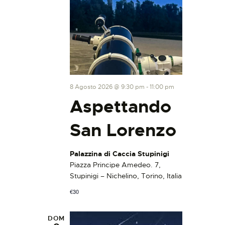
o
n
e
8 Agosto 2026 @ 9:30 pm
-
11:00 pm
Aspettando
San Lorenzo
Palazzina di Caccia Stupinigi
Piazza Principe Amedeo. 7,
Stupinigi – Nichelino, Torino, Italia
€30
DOM