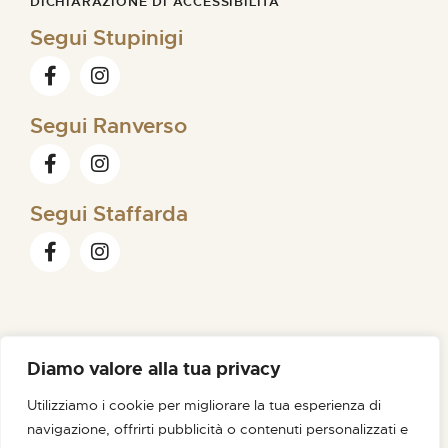
DICHIARAZIONE DI ACCESSIBILITÀ
Segui Stupinigi
Segui Ranverso
Segui Staffarda
Diamo valore alla tua privacy
FONDAZIONE ORDINE MAURIZIANO |
SEDE LEGALE VIA
Utilizziamo i cookie per migliorare la tua esperienza di
MAGELLANO N. 1 – 10128 TORINO – C.F. /P.IVA 09007180012
navigazione, offrirti pubblicità o contenuti personalizzati e
PEC FONDAZIONE@PEC.ORDINEMAURIZIANO.IT