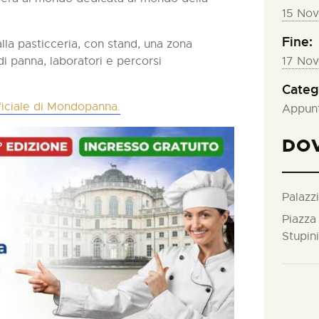
15 No
Fine:
alla pasticceria, con stand, una zona
17 No
 di panna, laboratori e percorsi
Categ
fficiale di Mondopanna.
Appunt
DO
Palazzi
Piazza
Stupini