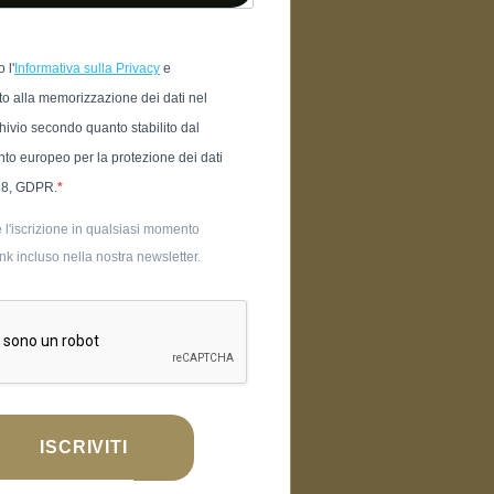
 l'
Informativa sulla Privacy
e
o alla memorizzazione dei dati nel
hivio secondo quanto stabilito dal
to europeo per la protezione dei dati
18, GDPR.
 l'iscrizione in qualsiasi momento
link incluso nella nostra newsletter.
ISCRIVITI