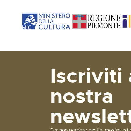
Iscriviti 
nostra
newslet
Per non perdere novità, mostre ed e