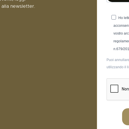
i alla newsletter.
Ho letto
acconsent
vostro arc
regolamen
n.679/20
Puoi annullare
utilizzando il 