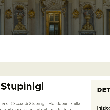
Stupinigi
DET
zina di Caccia di Stupinigi “Mondopanna alla
Inizio:
fiera al mondo dedicata al mondo della