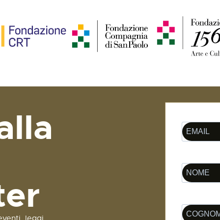
alla
ter
venti, leggi