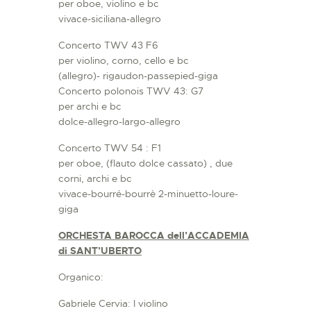
per oboe, violino e bc
vivace-siciliana-allegro
Concerto TWV 43 F6
per violino, corno, cello e bc
(allegro)- rigaudon-passepied-giga
Concerto polonois TWV 43: G7
per archi e bc
dolce-allegro-largo-allegro
Concerto TWV 54 : F1
per oboe, (flauto dolce cassato) , due
corni, archi e bc
vivace-bourré-bourrè 2-minuetto-loure-
giga
ORCHESTA BAROCCA dell’ACCADEMIA
di SANT’UBERTO
Organico:
Gabriele Cervia: I violino