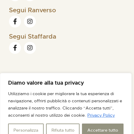
Segui Ranverso
Segui Staffarda
Diamo valore alla tua privacy
FONDAZIONE ORDINE MAURIZIANO |
SEDE LEGALE VIA
Utilizziamo i cookie per migliorare la tua esperienza di
MAGELLANO N. 1 – 10128 TORINO – C.F. /P.IVA 09007180012
navigazione, offrirti pubblicità o contenuti personalizzati e
PEC FONDAZIONE@PEC.ORDINEMAURIZIANO.IT
analizzare il nostro traffico. Cliccando “Accetta tutti”,
CREDITS
NOIR STUDIO
acconsenti al nostro utilizzo dei cookie.
Privacy Policy
Personalizza
Rifiuta tutto
Accettare tutto