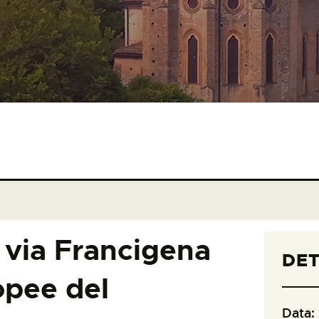
 via Francigena
DET
opee del
Data: