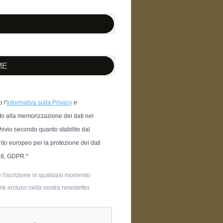
 l'
Informativa sulla Privacy
e
o alla memorizzazione dei dati nel
hivio secondo quanto stabilito dal
to europeo per la protezione dei dati
18, GDPR.
 l'iscrizione in qualsiasi momento
link incluso nella nostra newsletter.