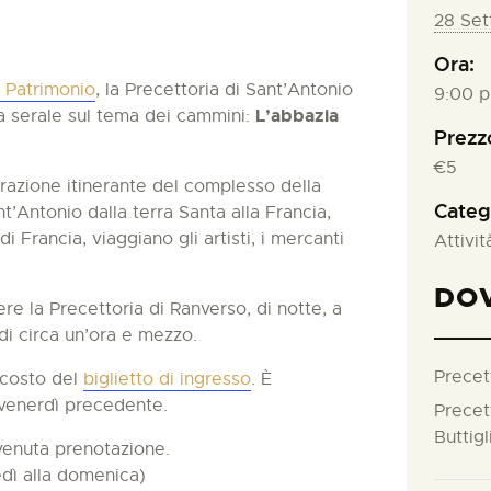
28 Set
Ora:
 Patrimonio
, la Precettoria di Sant’Antonio
9:00 p
L’abbazia
a serale sul tema dei cammini:
Prezz
€5
rrazione itinerante del complesso della
Categ
nt’Antonio dalla terra Santa alla Francia,
di Francia, viaggiano gli artisti, i mercanti
Attivit
DO
e la Precettoria di Ranverso, di notte, a
di circa un’ora e mezzo.
Precet
l costo del
biglietto di ingresso
. È
 venerdì precedente.
Precet
Buttigl
enuta prenotazione.
edì alla domenica)