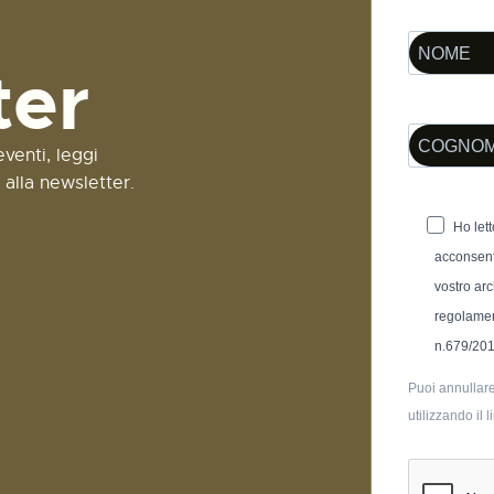
ter
venti, leggi
i alla newsletter.
Ho letto
acconsent
vostro arc
regolamen
n.679/20
Puoi annullare
utilizzando il 