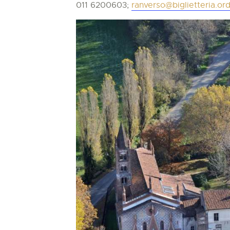
011 6200603;
ranverso@biglietteria.ord