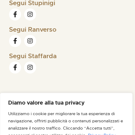
Segui Stupinigi
Segui Ranverso
Segui Staffarda
Diamo valore alla tua privacy
FONDAZIONE ORDINE MAURIZIANO |
SEDE LEGALE VIA
Utilizziamo i cookie per migliorare la tua esperienza di
MAGELLANO N. 1 – 10128 TORINO – C.F. /P.IVA 09007180012
navigazione, offrirti pubblicità o contenuti personalizzati e
PEC FONDAZIONE@PEC.ORDINEMAURIZIANO.IT
analizzare il nostro traffico. Cliccando “Accetta tutti”,
CREDITS
NOIR STUDIO