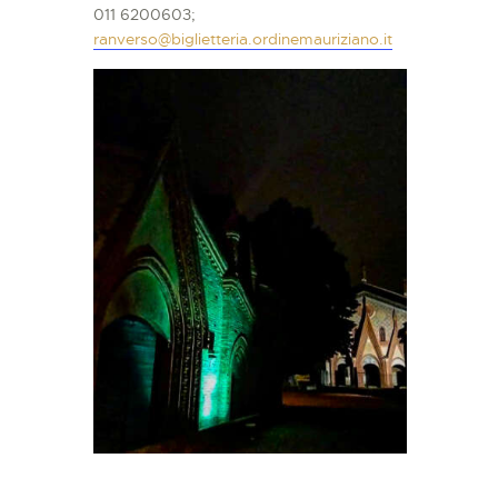
011 6200603;
ranverso@biglietteria.ordinemauriziano.it