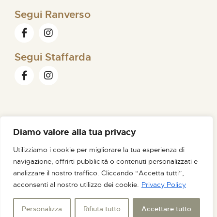
Segui Ranverso
Segui Staffarda
Diamo valore alla tua privacy
FONDAZIONE ORDINE MAURIZIANO |
SEDE LEGALE VIA
Utilizziamo i cookie per migliorare la tua esperienza di
MAGELLANO N. 1 – 10128 TORINO – C.F. /P.IVA 09007180012
navigazione, offrirti pubblicità o contenuti personalizzati e
PEC FONDAZIONE@PEC.ORDINEMAURIZIANO.IT
analizzare il nostro traffico. Cliccando “Accetta tutti”,
CREDITS
NOIR STUDIO
acconsenti al nostro utilizzo dei cookie.
Privacy Policy
Personalizza
Rifiuta tutto
Accettare tutto