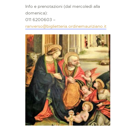
Info e prenotazioni (dal mercoledì alla
domenica):
011 6200603 –
ranverso@biglietteria.ordinemauriziano.it