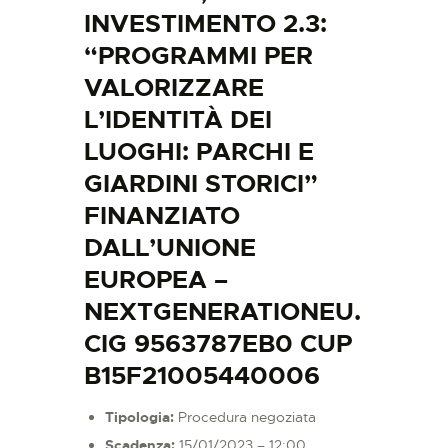
INVESTIMENTO 2.3:
“PROGRAMMI PER
VALORIZZARE
L’IDENTITÀ DEI
LUOGHI: PARCHI E
GIARDINI STORICI”
FINANZIATO
DALL’UNIONE
EUROPEA –
NEXTGENERATIONEU.
CIG 9563787EB0 CUP
B15F21005440006
Tipologia:
Procedura negoziata
Scadenza:
15/01/2023 – 12:00