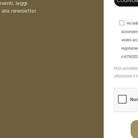
venti, leggi
i alla newsletter.
Ho letto
acconsent
vostro arc
regolamen
n.679/20
Puoi annullare
utilizzando il 