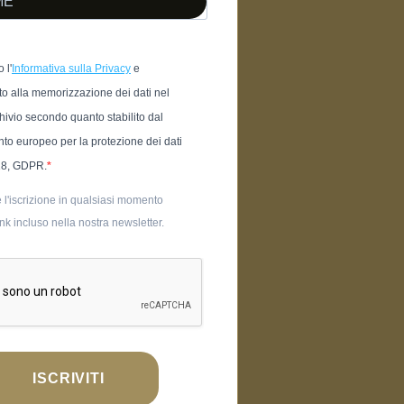
 l'
Informativa sulla Privacy
e
o alla memorizzazione dei dati nel
hivio secondo quanto stabilito dal
to europeo per la protezione dei dati
18, GDPR.
 l'iscrizione in qualsiasi momento
link incluso nella nostra newsletter.
ISCRIVITI