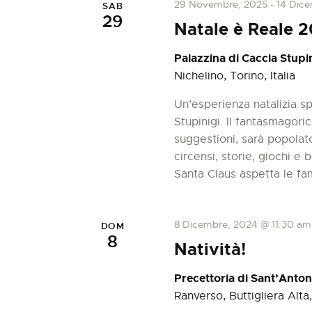
N
29 Novembre, 2025
-
14 Dic
SAB
a
29
Natale è Reale 
C
a
h
Palazzina di Caccia Stupi
i
v
Nichelino, Torino, Italia
a
v
Un’esperienza natalizia sp
i
e
Stupinigi. Il fantasmagoric
.
suggestioni, sarà popolato
g
circensi, storie, giochi e b
Santa Claus aspetta le fa
a
8 Dicembre, 2024 @ 11:30 am
z
DOM
8
Natività!
i
Precettoria di Sant’Anto
Ranverso, Buttigliera Alta, 