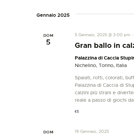
Gennaio 2025
5 Gennaio, 2025 @ 3:00 pm
DOM
5
Gran ballo in cal
Palazzina di Caccia Stupi
Nichelino, Torino, Italia
Spaiati, rotti, colorati, bu
Palazzina di Caccia di Stu
calzini più strani e diver
reale a passo di giochi d
€5
19 Gennaio, 2025
DOM