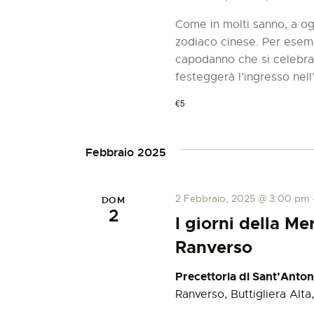
Come in molti sanno, a og
zodiaco cinese. Per esempi
capodanno che si celebra i
festeggerà l’ingresso nel
€5
Febbraio 2025
2 Febbraio, 2025 @ 3:00 pm
DOM
2
I giorni della Me
Ranverso
Precettoria di Sant’Anto
Ranverso, Buttigliera Alta, 