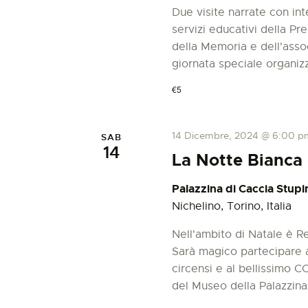
o
Due visite narrate con in
n
servizi educativi della Pre
della Memoria e dell'associ
e
giornata speciale organiz
€5
14 Dicembre, 2024 @ 6:00 p
SAB
14
La Notte Bianca 
Palazzina di Caccia Stupi
Nichelino, Torino, Italia
Nell'ambito di Natale è Re
Sarà magico partecipare a
circensi e al bellissim
del Museo della Palazzina