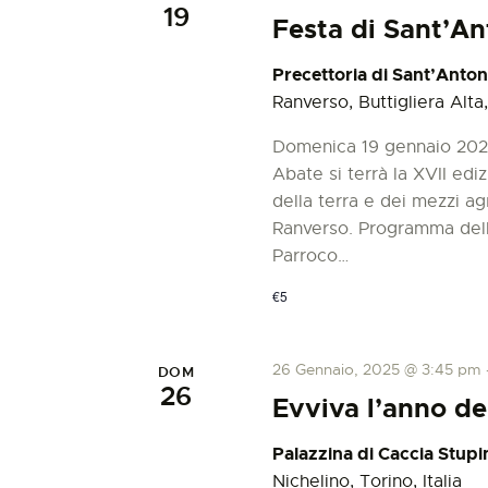
19
Festa di Sant’A
Precettoria di Sant’Anto
Ranverso, Buttigliera Alta, 
Domenica 19 gennaio 2025,
Abate si terrà la XVII edi
della terra e dei mezzi ag
Ranverso. Programma della
Parroco…
€5
26 Gennaio, 2025 @ 3:45 pm
DOM
26
Evviva l’anno de
Palazzina di Caccia Stupi
Nichelino, Torino, Italia