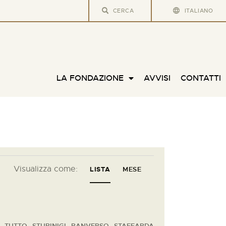
ITALIANO
LA FONDAZIONE
AVVISI
CONTATTI
E
Visualizza come:
LISTA
MESE
v
e
n
TUTTO
STUPINIGI
RANVERSO
STAFFARDA