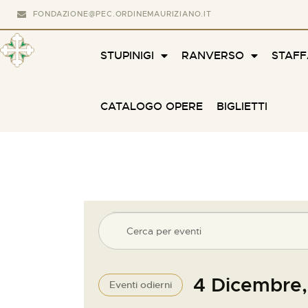
FONDAZIONE@PEC.ORDINEMAURIZIANO.IT
STUPINIGI
RANVERSO
STAF
CATALOGO OPERE
BIGLIETTI
E
I
n
v
s
e
4 Dicembre
Eventi odierni
e
r
S