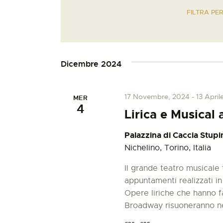
i
e
FILTRA PE
n
s
l
c
e
i
t
z
P
i
Dicembre 2024
a
i
o
r
n
o
R
17 Novembre, 2024
-
13 April
MER
a
l
4
l
Lirica e Musical
a
a
i
C
Palazzina di Caccia Stupi
d
h
Nichelino, Torino, Italia
a
c
i
t
a
Il grande teatro musicale 
a
e
v
appuntamenti realizzati in
.
e
Opere liriche che hanno fa
.
r
Broadway risuoneranno ne
C