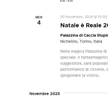
€30 - €35
e
c
r
c
30 Novembre, 2024 @ 10:00
a
MER
a
4
Natale è Reale 
E
e
v
Palazzina di Caccia Stupi
e
Nichelino, Torino, Italia
v
n
t
Nella magica Palazzina di 
i
i
speciale. Il fantasmagorico
p
suggestioni, sarà popolato
e
s
performance di circensi, st
r
sprigionare la vostra…
P
t
a
r
Novembre 2025
e
o
l