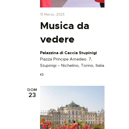
a
i
e
.
g
v
15 Marzo, 2025
a
i
Musica da
z
s
i
t
vedere
o
e
n
N
Palazzina di Caccia Stupinigi
e
a
Piazza Principe Amedeo. 7,
v
Stupinigi – Nichelino, Torino, Italia
i
€5
g
a
DOM
23
z
i
o
n
e