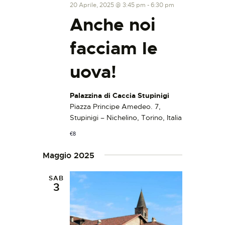
20 Aprile, 2025 @ 3:45 pm
-
6:30 pm
Anche noi
facciam le
uova!
Palazzina di Caccia Stupinigi
Piazza Principe Amedeo. 7,
Stupinigi – Nichelino, Torino, Italia
€8
Maggio 2025
SAB
3