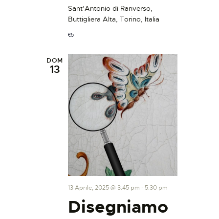
Sant’Antonio di Ranverso,
Buttigliera Alta, Torino, Italia
€5
DOM
13
13 Aprile, 2025 @ 3:45 pm
-
5:30 pm
Disegniamo