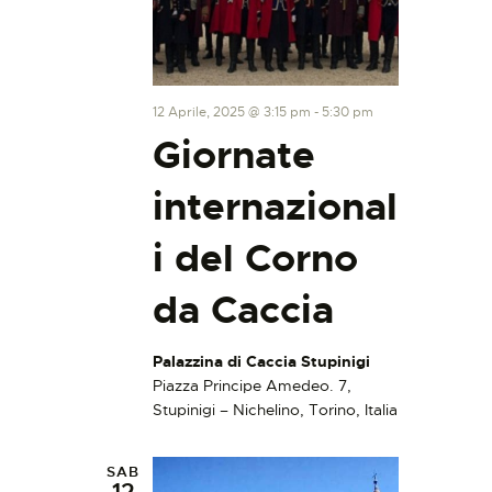
12 Aprile, 2025 @ 3:15 pm
-
5:30 pm
Giornate
internazional
i del Corno
da Caccia
Palazzina di Caccia Stupinigi
Piazza Principe Amedeo. 7,
Stupinigi – Nichelino, Torino, Italia
SAB
12