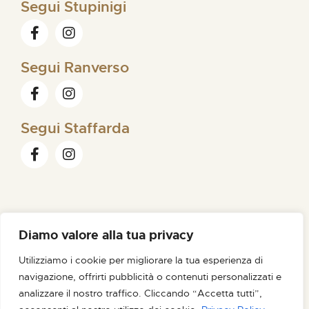
Segui Stupinigi
Segui Ranverso
Segui Staffarda
Diamo valore alla tua privacy
FONDAZIONE ORDINE MAURIZIANO |
SEDE LEGALE VIA
Utilizziamo i cookie per migliorare la tua esperienza di
MAGELLANO N. 1 – 10128 TORINO – C.F. /P.IVA 09007180012
navigazione, offrirti pubblicità o contenuti personalizzati e
PEC FONDAZIONE@PEC.ORDINEMAURIZIANO.IT
analizzare il nostro traffico. Cliccando “Accetta tutti”,
CREDITS
NOIR STUDIO