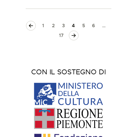
<
1
2
3
4
5
6
…
>
17
CON IL SOSTEGNO DI