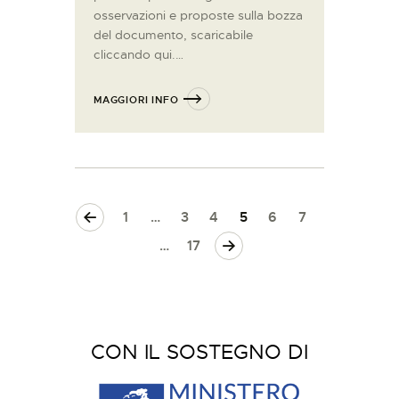
osservazioni e proposte sulla bozza
del documento, scaricabile
cliccando qui.…
MAGGIORI INFO
<
1
…
3
4
5
6
7
>
…
17
CON IL SOSTEGNO DI